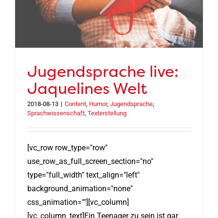
Jugendsprache live:
Jaquelines Welt
2018-08-13
|
Content
,
Humor
,
Jugendsprache
,
Sprachwissenschaft
,
Texterstellung
[vc_row row_type="row"
use_row_as_full_screen_section="no"
type="full_width" text_align="left"
background_animation="none"
css_animation=""][vc_column]
[vc_column_text]Ein Teenager zu sein ist gar