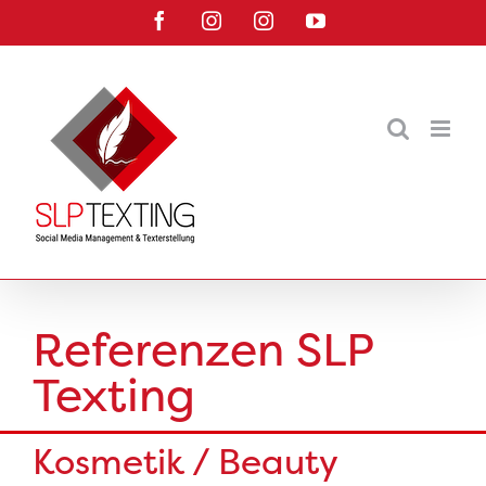
Zum
Facebook
Instagram
Instagram
YouTube
Inhalt
springen
Referenzen SLP
Texting
Kosmetik / Beauty