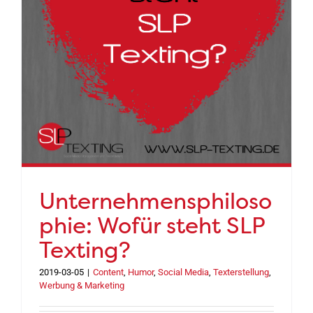
Unternehmensphiloso
phie: Wofür steht SLP
Texting?
2019-03-05
|
Content
,
Humor
,
Social Media
,
Texterstellung
,
Werbung & Marketing