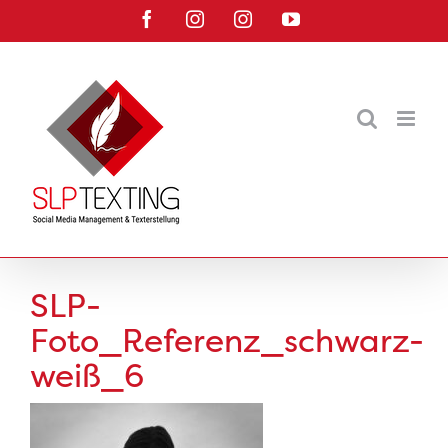
Zum
Facebook
Instagram
Instagram
YouTube
Inhalt
springen
SLP-
Foto_Referenz_schwarz-
weiß_6