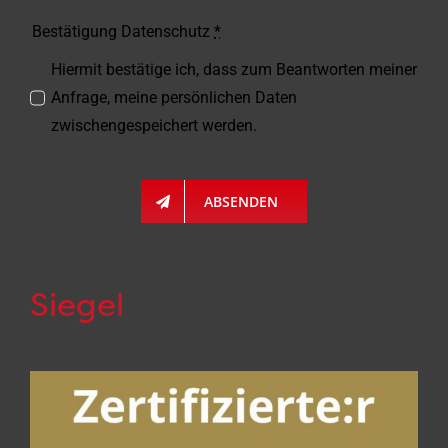
Bestätigung Datenschutz
*
Hiermit bestätige ich, dass zum Beantworten meiner
Anfrage, meine persönlichen Daten
zwischengespeichert werden.
ABSENDEN
Siegel