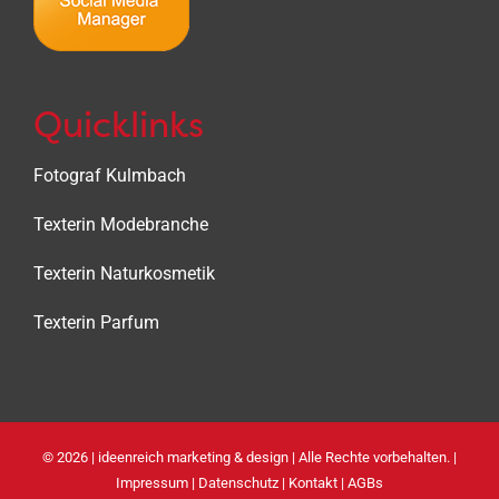
Quicklinks
Fotograf Kulmbach
Texterin Modebranche
Texterin Naturkosmetik
Texterin Parfum
©
2026 |
ideenreich marketing & design
| Alle Rechte vorbehalten. |
Impressum
|
Datenschutz
|
Kontakt
|
AGBs