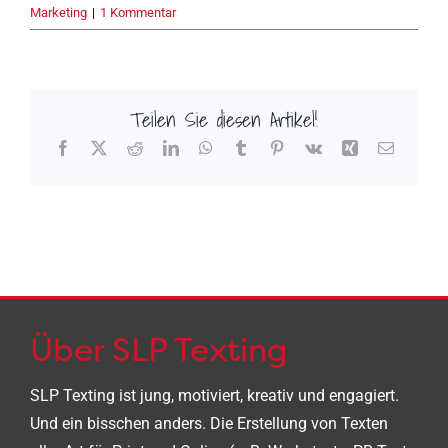
Marketing
|
1 Kommentar
Teilen Sie diesen Artikel!
Facebook
X
Reddit
LinkedIn
WhatsApp
Tumblr
Pinterest
Vk
Xing
E-
Mail
Über SLP Texting
SLP Texting ist jung, motiviert, kreativ und engagiert.
Und ein bisschen anders. Die Erstellung von Texten