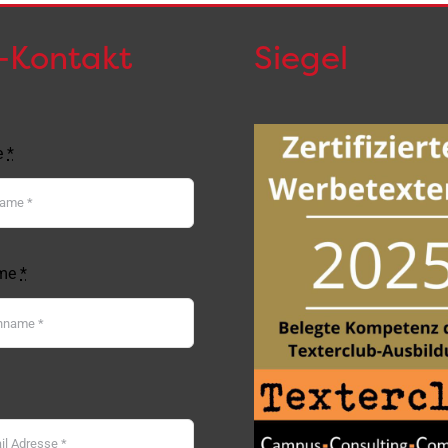
-Kontakt
Siegel
e
*
me
*