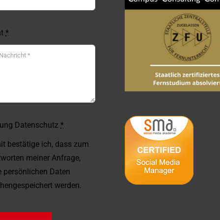
ht
*
gung Datenschutz
*
it bestätige ich, dass zum
worten meiner Anfrage,
 persönlichen Daten
hengespeichert werden.